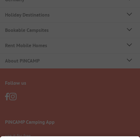
Holiday Destinations
Bookable Campsites
Rent Mobile Homes
About PiNCAMP
Follow us
PiNCAMP Camping App
use it for free