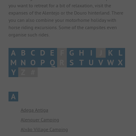
you want to retreat for a bit of relaxation, visit the
expanses of the Alentejo or the Douro hinterland. There
you can also combine your motorhome holiday with
horse riding excursions. Some of the campsites even
organise such rides.
A
B
C
D
E
F
G
H
I
J
K
L
M
N
O
P
Q
R
S
T
U
V
W
X
Y
Z
#
A
Adega Antiga
Alenquer Camping
Alvão Village Camping