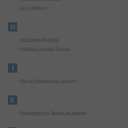
Góis Camping
H
HolaCamp Albufeira
Huttopia Lagoade Óbidos
I
Ilha do Pessegueiro Camping
K
Kampeerterrein Termas da Azenha